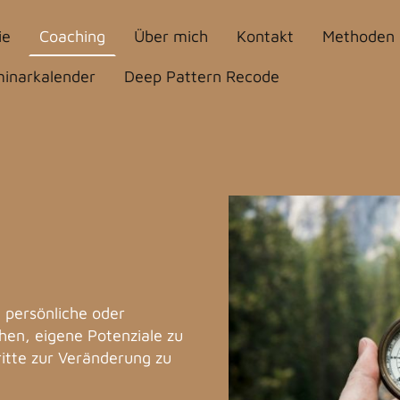
ie
Coaching
Über mich
Kontakt
Methoden
inarkalender
Deep Pattern Recode
 persönliche oder
ehen, eigene Potenziale zu
ritte zur Veränderung zu