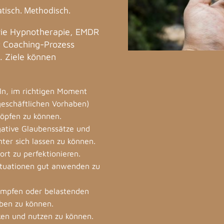
tisch. Methodisch.
wie Hypnotherapie, EMDR
r Coaching-Prozess
. Ziele können
eln, im richtigen Moment
geschäftlichen Vorhaben)
höpfen zu können.
gative Glaubenssätze und
ter sich lassen zu können.
t zu perfektionieren.
Situationen gut anwenden zu
ämpfen oder belastenden
iben zu können.
en und nutzen zu können.